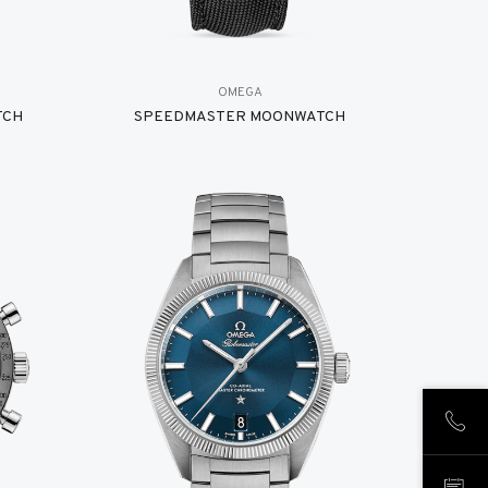
OMEGA
TCH
SPEEDMASTER MOONWATCH
CHIA