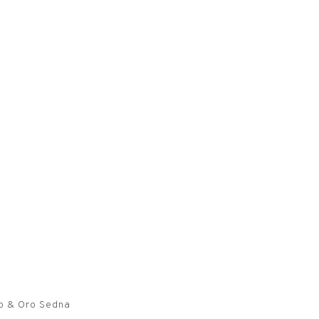
O
io & Oro Sedna