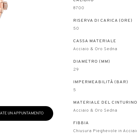
CALIBRO
8700
RISERVA DI CARICA (ORE)
50
CASSA MATERIALE
Acciaio & Oro Sedna
DIAMETRO (MM)
29
IMPERMEABILITÀ (BAR)
5
MATERIALE DEL CINTURIN
Acciaio & Oro Sedna
ATE UN APPUNTAMENTO
FIBBIA
Chiusura Pieghevole in Accia