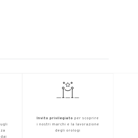
O
o
,
Invito privilegiato
per scoprire
ugli
i nostri marchi e la lavorazione
nza
degli orologi
 dai