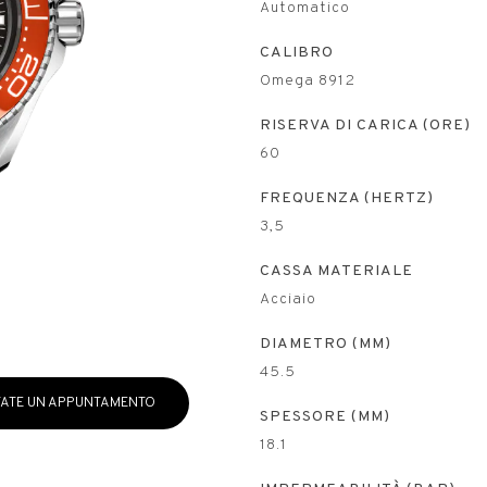
Automatico
CALIBRO
Omega 8912
RISERVA DI CARICA (ORE)
60
FREQUENZA (HERTZ)
3,5
CASSA MATERIALE
Acciaio
DIAMETRO (MM)
45.5
ATE UN APPUNTAMENTO
SPESSORE (MM)
18.1