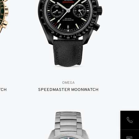
OMEGA
TCH
SPEEDMASTER MOONWATCH
CHIA