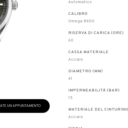
Automatico
CALIBRO
Omega 8900
RISERVA DI CARICA (ORE)
60
CASSA MATERIALE
Acciaio
DIAMETRO (MM)
41
IMPERMEABILITÀ (BAR)
15
ATE UN APPUNTAMENTO
MATERIALE DEL CINTURIN
Acciaio