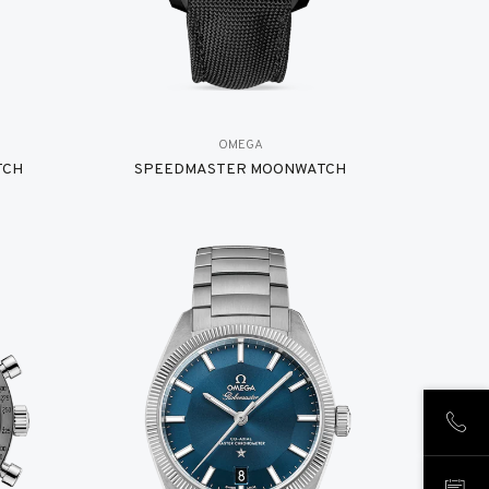
OMEGA
TCH
SPEEDMASTER MOONWATCH
CHIA