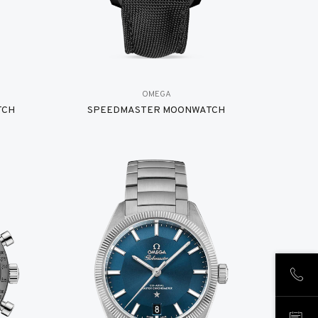
OMEGA
TCH
SPEEDMASTER MOONWATCH
CHIA