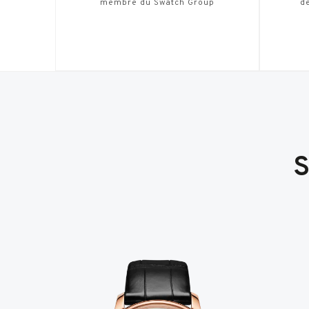
membre du Swatch Group
de