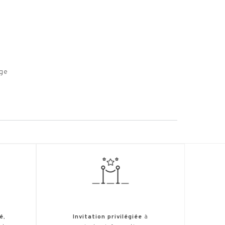
uge
é
,
Invitation privilégiée
à