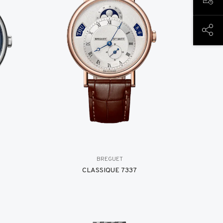
PREN
PART
BREGUET
CLASSIQUE 7337