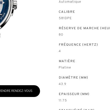
Automatique
CALIBRE
581DPE
RÉSERVE DE MARCHE (HEU
80
FRÉQUENCE (HERTZ)
4
MATIÈRE
Platine
DIAMÈTRE (MM)
43.9
RENDRE RENDEZ-VOUS
EPAISSEUR (MM)
11.75