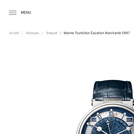
Tourbillon Boutique
https://www.tourbillon.com/index.php/fr
MENU
Accueil
Marques
Breguet
Marine Tourbillon Équation Marchante 5887