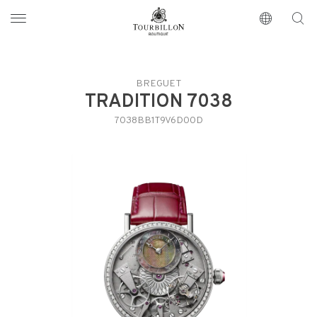
Tourbillon Boutique
https://www.tourbillon.com/fr
BREGUET
TRADITION 7038
7038BB1T9V6D00D