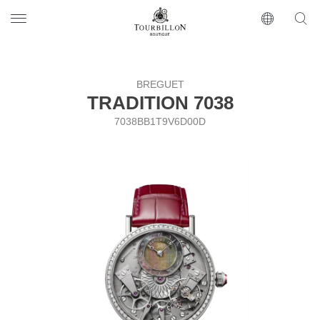
Tourbillon Boutique
https://www.tourbillon.com/ru
BREGUET
TRADITION 7038
7038BB1T9V6D00D