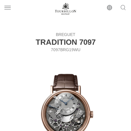
Tourbillon Boutique
https://www.tourbillon.com/ru
BREGUET
TRADITION 7097
7097BRG19WU