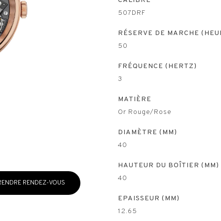
CALIBRE
507DRF
RÉSERVE DE MARCHE (HEU
50
FRÉQUENCE (HERTZ)
3
MATIÈRE
Or Rouge/Rose
DIAMÈTRE (MM)
40
HAUTEUR DU BOÎTIER (MM)
40
RENDRE RENDEZ-VOUS
EPAISSEUR (MM)
12.65