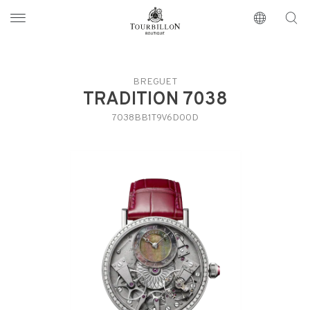
Tourbillon Boutique
https://www.tourbillon.com/index.php/fr
BREGUET
TRADITION 7038
7038BB1T9V6D00D