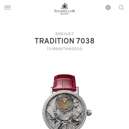
Tourbillon Boutique
https://www.tourbillon.com/index.php/de
BREGUET
TRADITION 7038
7038BB1T9V6D00D