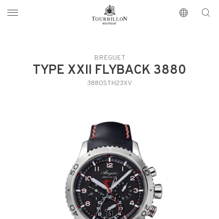
Tourbillon Boutique
https://www.tourbillon.com/de
BREGUET
TYPE XXII FLYBACK 3880
3880STH23XV