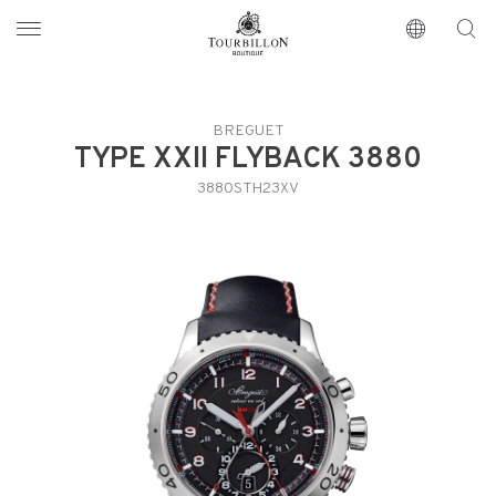
Tourbillon Boutique
https://www.tourbillon.com/zh-hant
BREGUET
TYPE XXII FLYBACK 3880
3880STH23XV