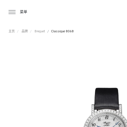
Tourbillon Boutique
https://www.tourbillon.com/index.php/z
菜单
主页
品牌
Breguet
Classique 8068