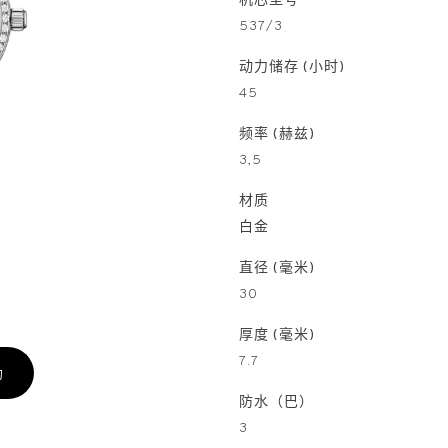
机芯型号
537/3
动力储存 (小时)
45
频率 (赫兹)
3,5
材质
白金
直径 (毫米)
30
厚度 (毫米)
7.7
约
防水（巴）
3