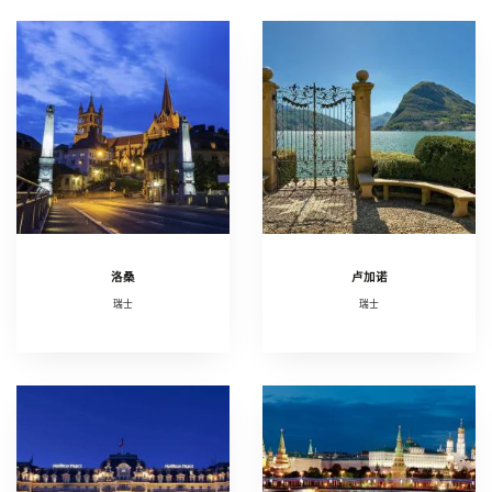
洛桑
卢加诺
瑞士
瑞士