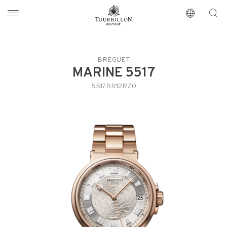
Tourbillon Boutique
https://www.tourbillon.com/index.php/zh-hant
BREGUET
MARINE 5517
5517BR12RZ0