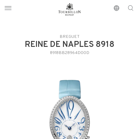
Tourbillon Boutique
https://www.tourbillon.com/zh-hant
BREGUET
REINE DE NAPLES 8918
8918BB28964D00D