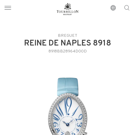
Tourbillon Boutique
https://www.tourbillon.com/fr
BREGUET
REINE DE NAPLES 8918
8918BB28964D00D