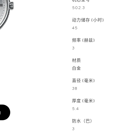
机芯型号
502.3
动力储存 (小时)
45
频率 (赫兹)
3
材质
白金
直径 (毫米)
38
厚度 (毫米)
5.4
约
防水（巴）
3