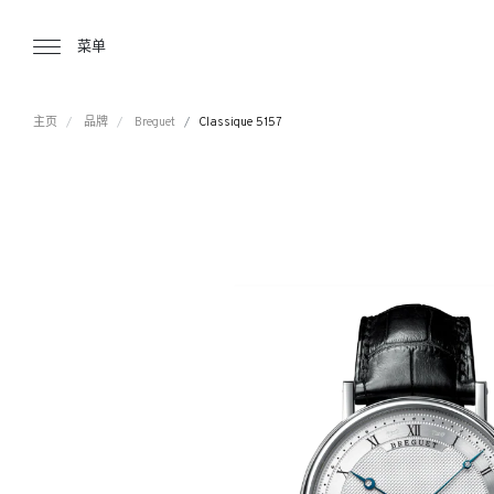
Tourbillon Boutique
https://www.tourbillon.com/zh-hant
菜单
主页
品牌
Breguet
Classique 5157