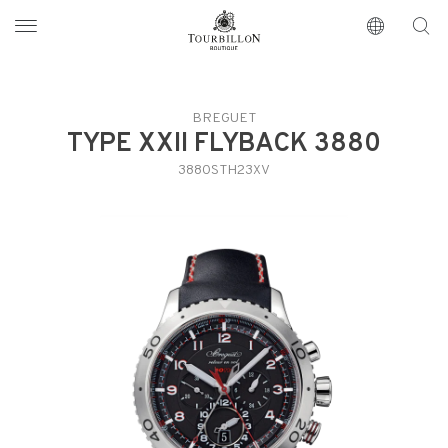
Tourbillon Boutique
https://www.tourbillon.com/it
BREGUET
TYPE XXII FLYBACK 3880
3880STH23XV