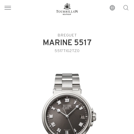
Tourbillon Boutique
https://www.tourbillon.com/it
BREGUET
MARINE 5517
5517TIG2TZ0