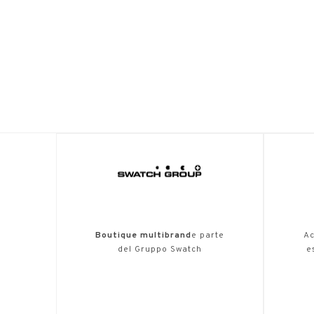
Boutique multibrand
e parte
Ac
del Gruppo Swatch
e