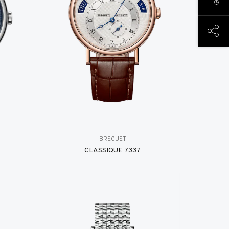
PREN
COND
BREGUET
CLASSIQUE 7337