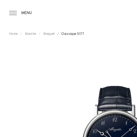
Tourbillon Boutique
https://www.tourbillon.com/it
MENU
Home
Marche
Breguet
Classique 5177