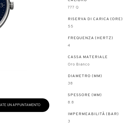
CALIBRO
777 Q
RISERVA DI CARICA (ORE)
55
FREQUENZA (HERTZ)
4
CASSA MATERIALE
Oro Bianco
DIAMETRO (MM)
38
SPESSORE (MM)
8.8
ATE UN APPUNTAMENTO
IMPERMEABILITÀ (BAR)
3