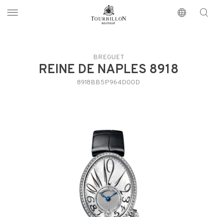
Tourbillon Boutique
https://www.tourbillon.com/it
BREGUET
REINE DE NAPLES 8918
8918BB5P964D00D