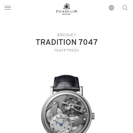
Tourbillon Boutique
https://www.tourbillon.com/de
BREGUET
TRADITION 7047
7047PT119ZU