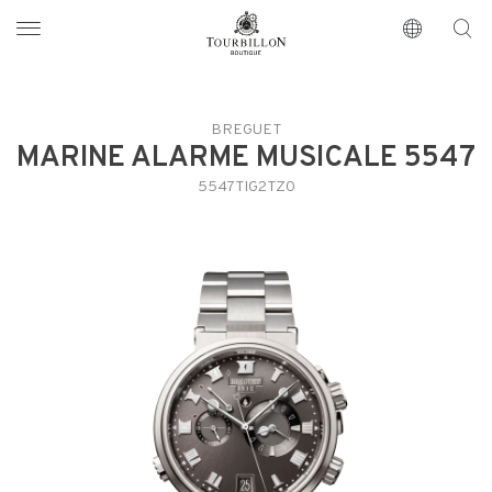
Tourbillon Boutique
https://www.tourbillon.com/index.php/de
BREGUET
MARINE ALARME MUSICALE 5547
5547TIG2TZ0