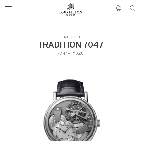
Tourbillon Boutique
https://www.tourbillon.com/es
BREGUET
TRADITION 7047
7047PT119ZU