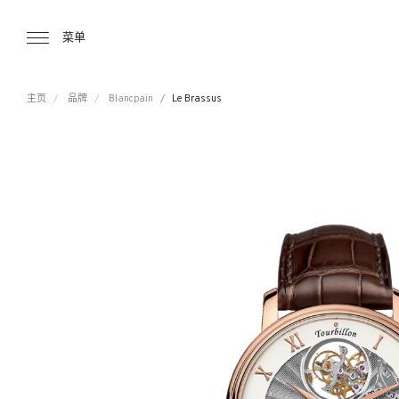
Tourbillon Boutique
https://www.tourbillon.com/zh-hant
菜单
主页
品牌
Blancpain
Le Brassus