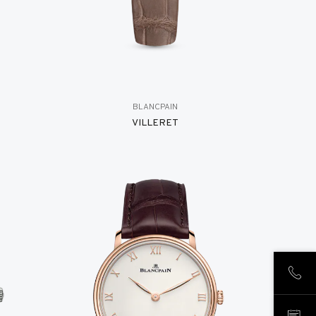
BLANCPAIN
VILLERET
致电