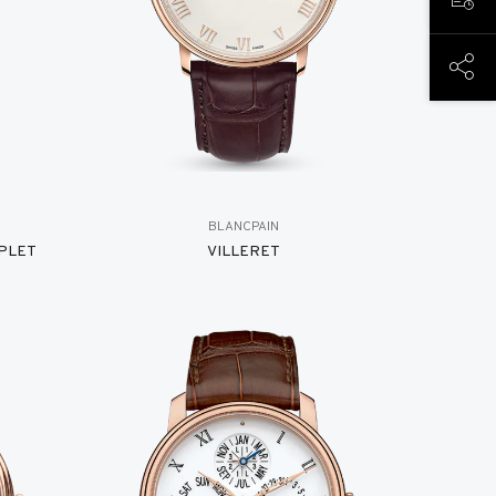
预约
分享
BLANCPAIN
PLET
VILLERET