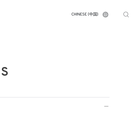
CHINESE (中国)
US