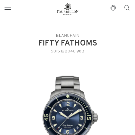
Tourbillon Boutique
https://www.tourbillon.com/zh-hant
BLANCPAIN
FIFTY FATHOMS
5015 12B040 98B