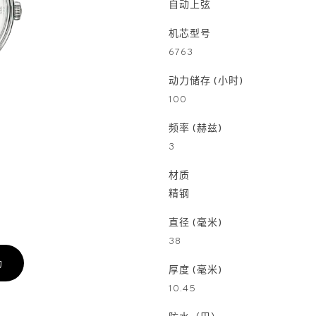
自动上弦
机芯型号
6763
动力储存 (小时)
100
频率 (赫兹)
3
材质
精钢
直径 (毫米)
38
约
厚度 (毫米)
10.45