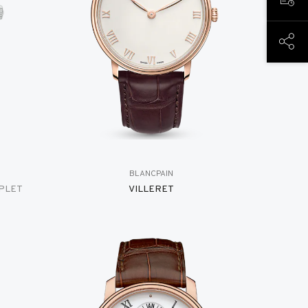
预约
分享
BLANCPAIN
PLET
VILLERET