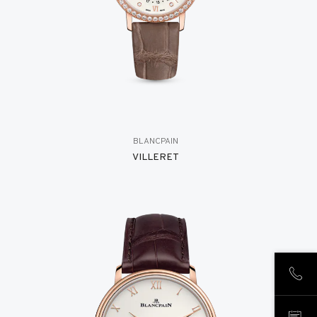
BLANCPAIN
VILLERET
致电