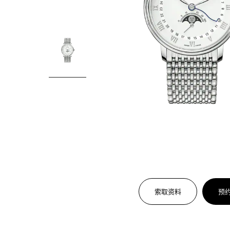
索取资料
预