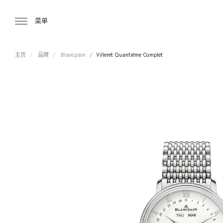
Tourbillon Boutique
https://www.tourbillon.com/zh-hant
菜单
主页
品牌
Blancpain
Villeret Quantième Complet