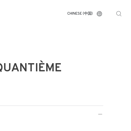
CHINESE (中国)
 QUANTIÈME