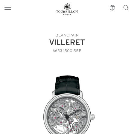
Tourbillon Boutique
https://www.tourbillon.com/zh-hant
BLANCPAIN
VILLERET
6633 1500 55B