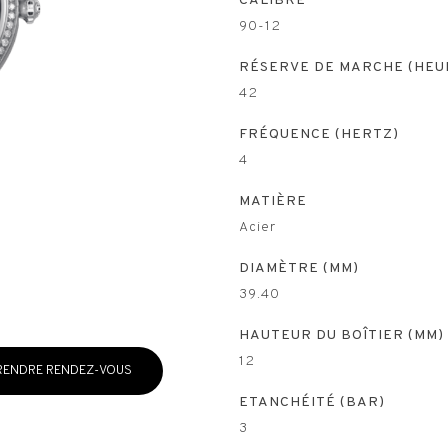
CALIBRE
90-12
RÉSERVE DE MARCHE (HEU
42
FRÉQUENCE (HERTZ)
4
MATIÈRE
Acier
DIAMÈTRE (MM)
39.40
HAUTEUR DU BOÎTIER (MM)
12
RENDRE RENDEZ-VOUS
ETANCHÉITÉ (BAR)
3