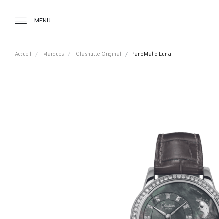
Tourbillon Boutique
https://www.tourbillon.com/index.php/fr
MENU
Accueil
Marques
Glashütte Original
PanoMatic Luna