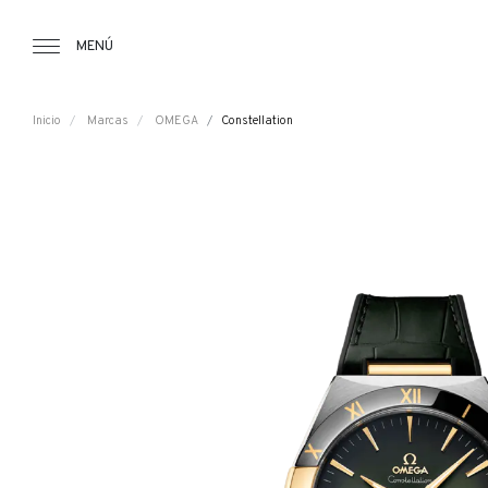
Tourbillon Boutique
https://www.tourbillon.com/es
MENÚ
Inicio
Marcas
OMEGA
Constellation