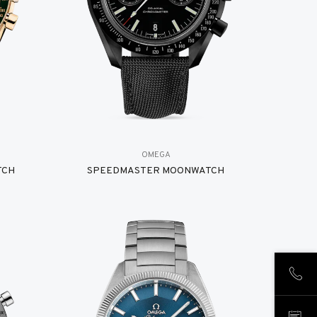
OMEGA
TCH
SPEEDMASTER MOONWATCH
LLÁM