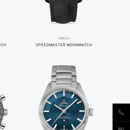
OMEGA
TCH
SPEEDMASTER MOONWATCH
LLÁM