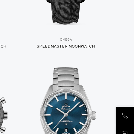
OMEGA
TCH
SPEEDMASTER MOONWATCH
致电