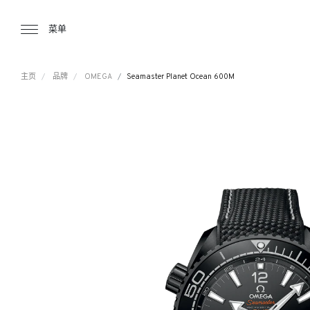
Tourbillon Boutique
https://www.tourbillon.com/zh-hant
菜单
主页
品牌
OMEGA
Seamaster Planet Ocean 600M