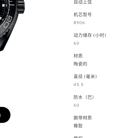
自动上弦
机芯型号
8906
动力储存 (小时)
60
材质
陶瓷的
直径 (毫米)
45.5
防水（巴）
60
约
腕带材质
橡胶