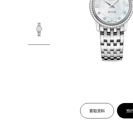
索取资料
预