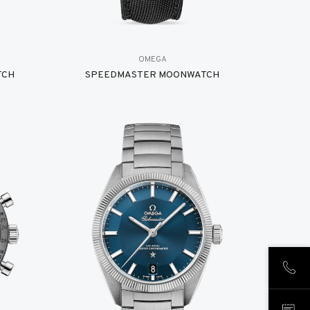
OMEGA
TCH
SPEEDMASTER MOONWATCH
致电