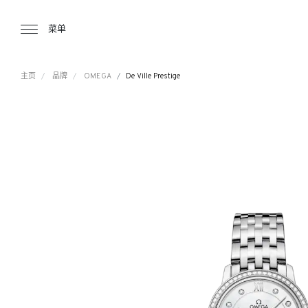
Tourbillon Boutique
https://www.tourbillon.com/zh-hant
菜单
主页
品牌
OMEGA
De Ville Prestige