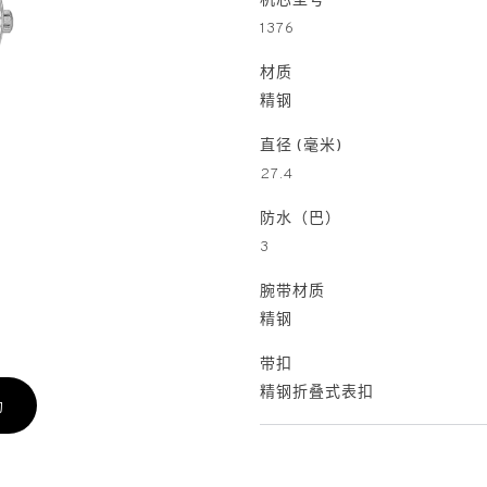
机芯型号
1376
材质
精钢
直径 (毫米)
27.4
防水（巴）
3
腕带材质
精钢
带扣
精钢折叠式表扣
约