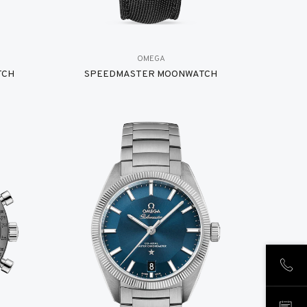
OMEGA
TCH
SPEEDMASTER MOONWATCH
致电