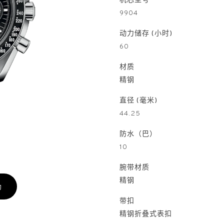
机芯型号
9904
动力储存 (小时)
60
材质
精钢
直径 (毫米)
44.25
防水（巴）
10
腕带材质
精钢
约
带扣
精钢折叠式表扣