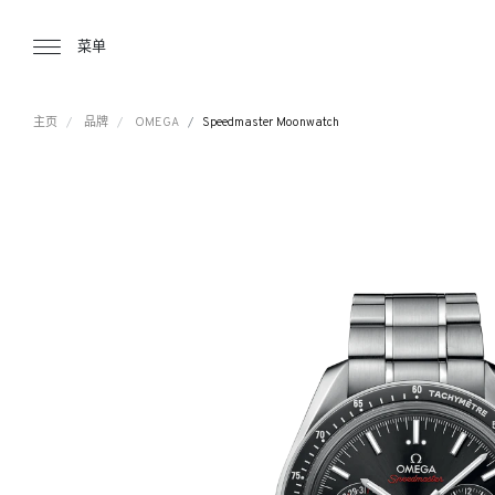
Tourbillon Boutique
https://www.tourbillon.com/zh-hant
菜单
主页
品牌
OMEGA
Speedmaster Moonwatch