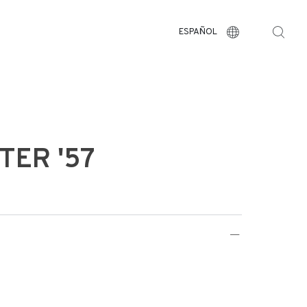
ESPAÑOL
ER '57