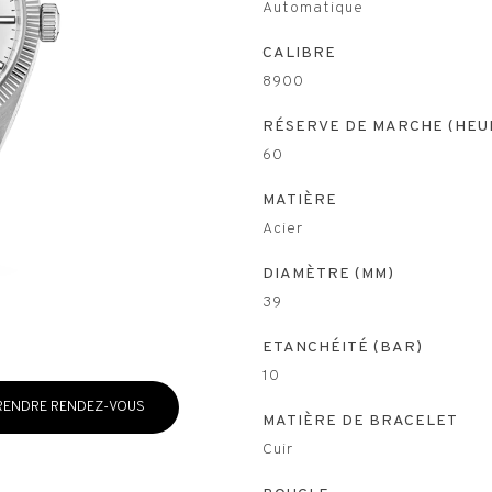
Automatique
CALIBRE
8900
RÉSERVE DE MARCHE (HEU
60
MATIÈRE
Acier
DIAMÈTRE (MM)
39
ETANCHÉITÉ (BAR)
10
RENDRE RENDEZ-VOUS
MATIÈRE DE BRACELET
Cuir