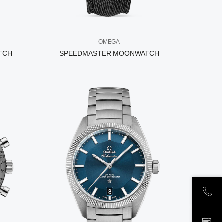
OMEGA
TCH
SPEEDMASTER MOONWATCH
ПОЗ