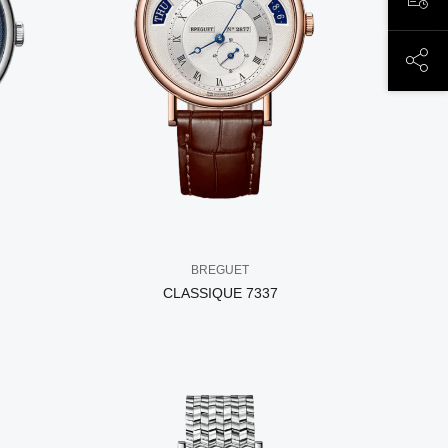
ЗАП
ПОД
BREGUET
CLASSIQUE 7337