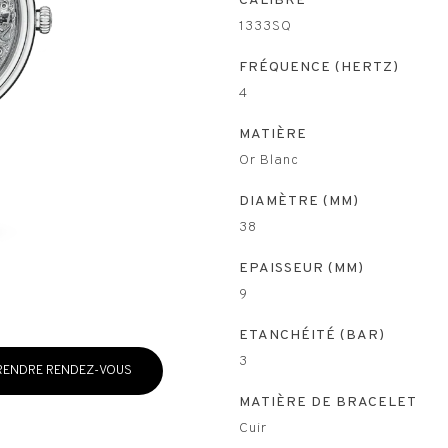
CALIBRE
1333SQ
FRÉQUENCE (HERTZ)
4
MATIÈRE
Or Blanc
DIAMÈTRE (MM)
38
EPAISSEUR (MM)
9
ETANCHÉITÉ (BAR)
3
RENDRE RENDEZ-VOUS
MATIÈRE DE BRACELET
Cuir