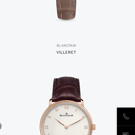
BLANCPAIN
VILLERET
NOUS