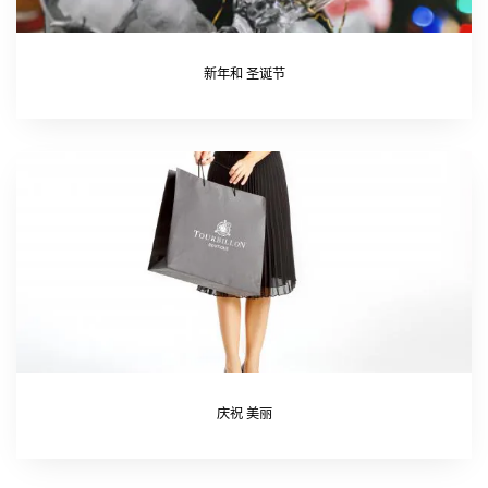
新年和 圣诞节
庆祝 美丽