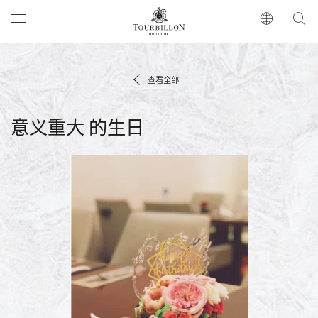
Tourbillon Boutique
https://www.tourbillon.com/zh-hant
查看全部
意义重大 的生日