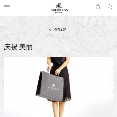
Tourbillon Boutique
https://www.tourbillon.com/zh-hant
查看全部
庆祝 美丽