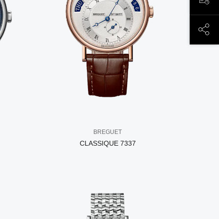
ЗАП
ПОД
BREGUET
CLASSIQUE 7337