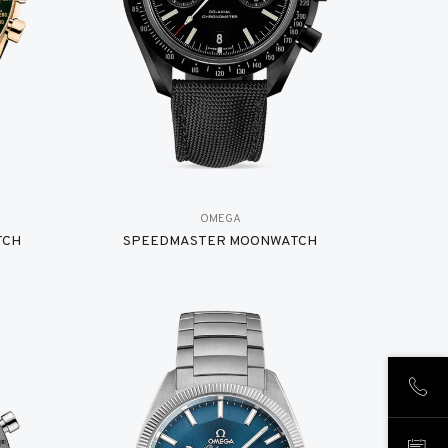
OMEGA
TCH
SPEEDMASTER MOONWATCH
ANR