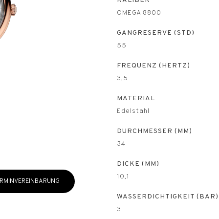
KALIBER
OMEGA 8800
GANGRESERVE (STD)
55
FREQUENZ (HERTZ)
3,5
MATERIAL
Edelstahl
DURCHMESSER (MM)
34
DICKE (MM)
10,1
RMINVEREINBARUNG
WASSERDICHTIGKEIT (BAR)
3