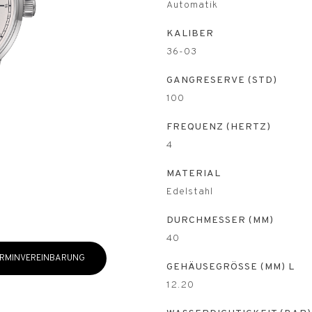
Automatik
KALIBER
36-03
GANGRESERVE (STD)
100
FREQUENZ (HERTZ)
4
MATERIAL
Edelstahl
DURCHMESSER (MM)
40
RMINVEREINBARUNG
GEHÄUSEGRÖSSE (MM) L
12.20