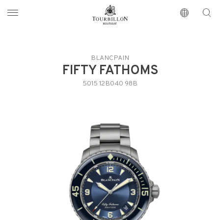
Tourbillon Boutique
https://www.tourbillon.com/index.php/es
BLANCPAIN
FIFTY FATHOMS
5015 12B040 98B