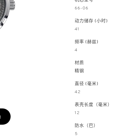
机芯型号
66-06
动力储存 (小时)
41
频率 (赫兹)
4
材质
精钢
直径 (毫米)
42
表壳长度（毫米）
12
约
防水（巴）
5