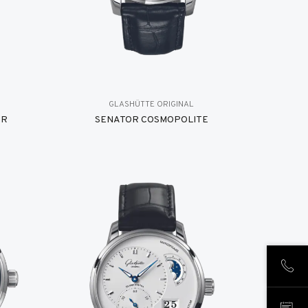
GLASHÜTTE ORIGINAL
ER
SENATOR COSMOPOLITE
致电