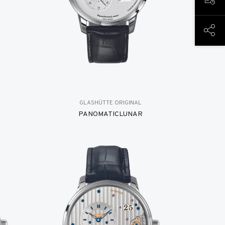
预约
分享
GLASHÜTTE ORIGINAL
PANOMATICLUNAR