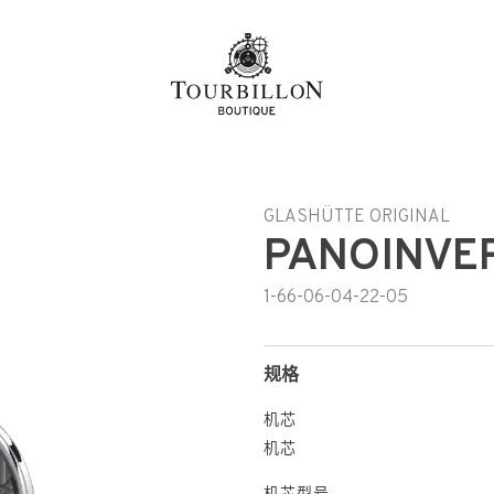
h-hant
GLASHÜTTE ORIGINAL
PANOINVE
1-66-06-04-22-05
规格
机芯
机芯