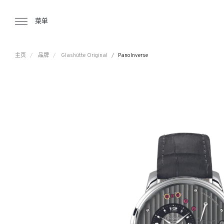
Tourbillon Boutique
https://www.tourbillon.com/index.php/z
菜单
主页
品牌
Glashütte Original
PanoInverse