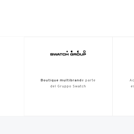
Boutique multibrand
e parte
Ac
del Gruppo Swatch
e