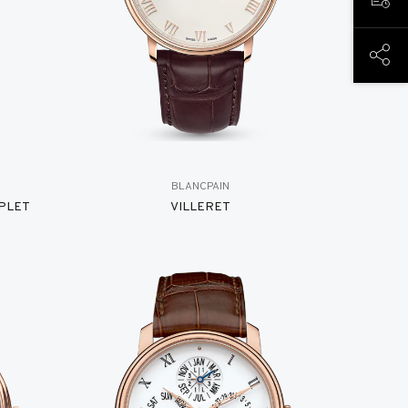
PREN
COND
BLANCPAIN
PLET
VILLERET