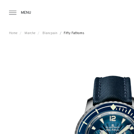
Tourbillon Boutique
https://www.tourbillon.com/index.php/it
MENU
Home
Marche
Blancpain
Fifty Fathoms