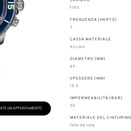
CALIBRO
F185
FREQUENZA (HERTZ)
3
CASSA MATERIALE
Acciaio
DIAMETRO (MM)
45
SPESSORE (MM)
15.5
IMPERMEABILITÀ (BAR)
30
ATE UN APPUNTAMENTO
MATERIALE DEL CINTURIN
Tela da vela