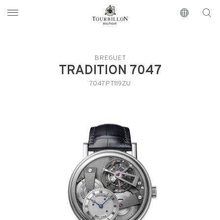
Tourbillon Boutique
https://www.tourbillon.com/index.php/es
BREGUET
TRADITION 7047
7047PT119ZU